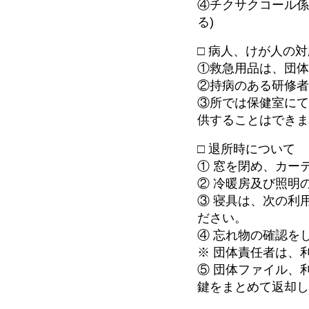
④チクサクコール
る)
□ 病人、けが人の
①救急用品は、団
②持病のある研修
③所では保健室に
供することはでき
□ 退所時について
① 窓を閉め、カー
② 冷暖房及び照明
③ 寝具は、次の利
ださい。
④ 忘れ物の確認を
※ 団体責任者は、
⑤ 団体ファイル、
鍵をまとめて返却