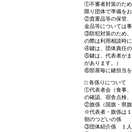
①不審者対策のた
限り団体で準備を
②貴重品等の保管
金品等については
③防犯対策のため
の際は利用相談時
④鍵は、団体責任
⑤鍵は、代表者が
があります。）
⑥部屋毎に鍵担当
□ 各係りについて
①代表者会（食事
の確認、宿舎点検、
②旗係（国旗・県
※代表者・旗係は
朝のつどいの係
③団体紹介係 １人