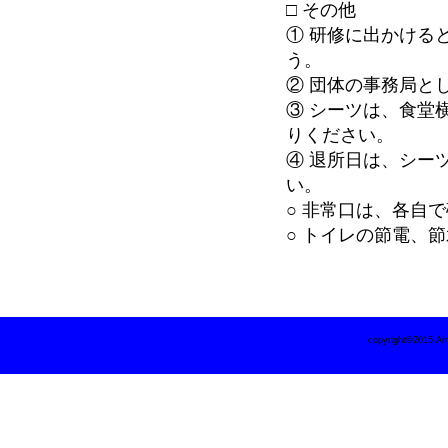
□ その他
① 研修に出かける
う。
② 団体の事務局と
③ シーツは、食堂
りください。
④ 退所日は、シー
い。
○ 非常口は、各自
○ トイレの節電、
copyright©2015 Ama