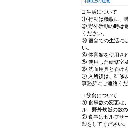
利用上の注意
□ 生活について
① 行動は機敏に、
② 野外活動の時は
ください。
③ 宿舎での生活に
い。
④ 体育館を使用さ
⑤ 使用した研修室
⑥ 洗面用具と石け
⑦ 入所後は、研修
事務所にご連絡く
□ 飲食について
① 食事数の変更は
ル、野外炊飯の数
② 食事はセルフサ
却をしてください