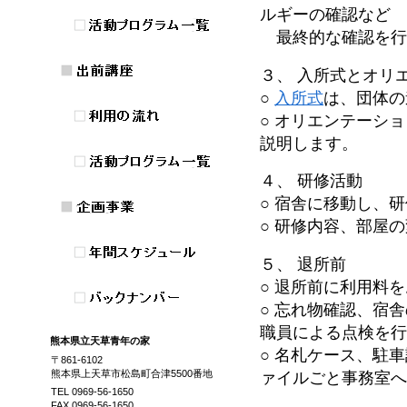
ルギーの確認など
最終的な確認を行
３、 入所式とオリ
○
入所式
は、団体の
○ オリエンテーシ
説明します。
４、 研修活動
○ 宿舎に移動し、
○ 研修内容、部屋
５、 退所前
○ 退所前に利用料
○ 忘れ物確認、宿
職員による点検を
熊本県立天草青年の家
○ 名札ケース、駐
〒861-6102
熊本県上天草市松島町合津5500番地
ァイルごと事務室
TEL 0969-56-1650
FAX 0969-56-1650