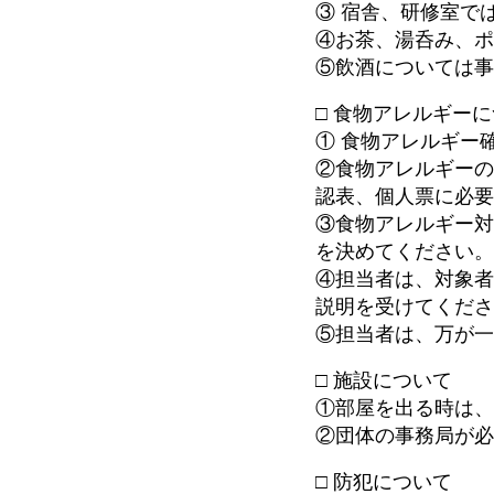
③ 宿舎、研修室で
④お茶、湯呑み、
⑤飲酒については
□ 食物アレルギー
① 食物アレルギー
②食物アレルギー
認表、個人票に必
③食物アレルギー
を決めてください
④担当者は、対象
説明を受けてくだ
⑤担当者は、万が
□ 施設について
①部屋を出る時は
②団体の事務局が
□ 防犯について