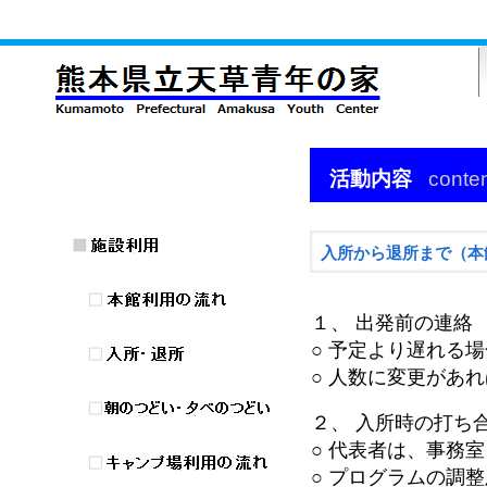
活動内容
conte
入所から退所まで（本
１、 出発前の連絡
○ 予定より遅れる
○ 人数に変更があ
２、 入所時の打ち
○ 代表者は、事務
○ プログラムの調